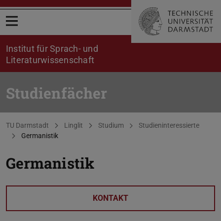
Menü öffnen
Institut für Sprach- und
Literaturwissenschaft
Studienfächer
Sie befinden sich hier:
TU Darmstadt
Linglit
Studium
Studieninteressierte
Germanistik
Germanistik
KONTAKT