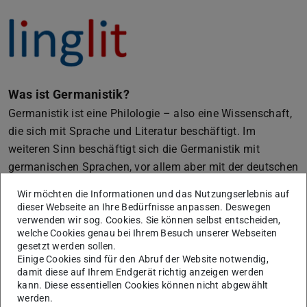
Was ist Germanistik?
Germanistik ist eine Philologie – also eine Wissenschaft,
die sich mit Sprache und Literatur beschäftigt. Im
weiteren Sinn beschäftigt sich die Germanistik mit
germanischen Sprachen, vor allem aber mit der deutschen
Sprache. Dabei werden nicht nur das gegenwärtige
Wir möchten die Informationen und das Nutzungserlebnis auf
Deutsch und die zeitgenössische Literatur erforscht. Auch
dieser Webseite an Ihre Bedürfnisse anpassen. Deswegen
Texte vergangener Epochen und alte Sprachstufen des
verwenden wir sog. Cookies. Sie können selbst entscheiden,
welche Cookies genau bei Ihrem Besuch unserer Webseiten
Deutschen liegen im Fokus dieser Wissenschaft.
gesetzt werden sollen.
Was erwartet mich in diesem Fach?
Einige Cookies sind für den Abruf der Website notwendig,
damit diese auf Ihrem Endgerät richtig anzeigen werden
Studiert man Germanistik an der TU Darmstadt,
kann. Diese essentiellen Cookies können nicht abgewählt
beschäftigt man sich zu Beginn des Studiums mit den
werden.