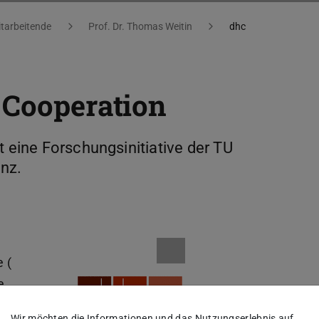
tarbeitende
Prof. Dr. Thomas Weitin
dhc
 Cooperation
t eine Forschungsinitiative der TU
anz.
 (
e
 alle
Wir möchten die Informationen und das Nutzungserlebnis auf