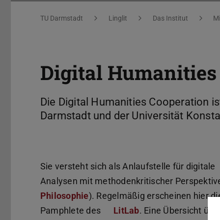
Sie befinden sich hier:
TU Darmstadt
Linglit
Das Institut
Mi
Digital Humanities
Die Digital Humanities Cooperation is
Darmstadt und der Universität Konst
Sie versteht sich als Anlaufstelle für digitale
Analysen mit methodenkritischer Perspektive
Philosophie
). Regelmäßig erscheinen hier di
Pamphlete des
LitLab
. Eine Übersicht über