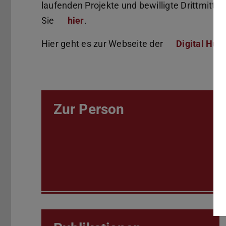
laufenden Projekte und bewilligte Drittmittel
Sie
hier
.
Hier geht es zur Webseite der
Digital Hum
Zur Person