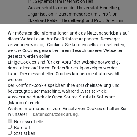
11. September im Internationalen
Wissenschaftsforum der Universität Heidelberg,
Organisation in Zusammenarbeit mit Prof. Dr.
Ekkehard Felder (Heidelberg) und Prof. Dr. Armin
Grunwald (Institut für Technikfolgenabschätzung
Wir möchten die Informationen und das Nutzungserlebnis auf
und Systemanalyse Karlsruhe), gefördert von der
dieser Webseite an Ihre Bedürfnisse anpassen. Deswegen
DFG.
verwenden wir sog. Cookies. Sie können selbst entscheiden,
welche Cookies genau bei Ihrem Besuch unserer Webseiten
09/2012
Internationales Kolloquium:
Konstruktionen –
gesetzt werden sollen.
Wissen – Diskurs
, am 10. und 11. 09.2012 im
Einige Cookies sind für den Abruf der Website notwendig,
Internationalen Wissenschaftsforum der Universität
damit diese auf Ihrem Endgerät richtig anzeigen werden
Heidelberg, Organisation in Zusammenarbeit mit Dr.
kann. Diese essentiellen Cookies können nicht abgewählt
Alexander Lasch (Universität Kiel) und Dr. Alexander
werden.
Ziem (Universität Dresden).
Der Komfort-Cookie speichert Ihre Spracheinstellung und
bevorzugte Suchmaschine, während „Statistik“ die
02/2010
Interdisziplinäre Tagung:
Sprachliche
Auswertung durch die Open-Source-Statistik-Software
Identitätsentwürfe in der Kunstkommunikation
vom
„Matomo“ regelt.
24.-26.2010 im Internationalen Wissenschaftsforum
Weitere Informationen zum Einsatz von Cookies erhalten Sie
Heidelberg, Organisation gemeinsam mit Dr. Sandra
in unserer
Datenschutzerklärung
.
Kluwe.
Nur essentielle
Komfort
11/2009
Konzeption und Durchführung des zweitägigen
Statistiken