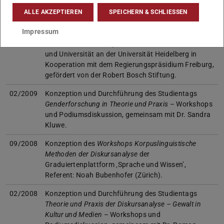
integrativen Projektseminars
Genderforschung in
Literaturwissenschaft und Linguistik
als kooperative
ALLE AKZEPTIEREN
SPEICHERN & SCHLIESSEN
Arbeitsform von SchülerInnen und Studierenden
Impressum
(gemeinsam mit Dr. Sandra Kluwe) – Veranstaltung
der Kommunikationsplattform Deutsch in Schule
und Universität an der Universität Heidelberg in
Kooperation mit dem Regierungspräsidium Freiburg,
gefördert von der Robert Bosch Stiftung.
02/2009
Konzeption und Durchführung des Studientags
Genderforschung in Theorie und Praxis
– Workshops
und Podiumsdiskussion, gemeinsam mit Dr. Sandra
Kluwe.
09/2008
Konzeption des
Workshops Korpuslinguistische
Methoden der Diskursanalyse
der
Graduiertenplattform ‚Sprache und Wissen’,
Referent: Noah Bubenhofer (Zürich).
02/2008
Konzeption und Durchführung des Studientags
Theorie und Praxis der Diskursanalyse – Gewalt in
Kultur und Medien
– Workshops und