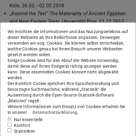
Köln, 26.02.–02.03.2018
„
Beyond the Text“ The Materiality of Ancient Egyptian
and Near Eastern Texts
, Universität Pisa, 11.12.2017
Bilddaten in den Digitalen Geistes- und
Wir möchten die Informationen und das Nutzungserlebnis auf
Kulturwissenschaften – Interoperabilität und Retrieval
,
dieser Webseite an Ihre Bedürfnisse anpassen. Deswegen
verwenden wir sog. Cookies. Sie können selbst entscheiden,
DARIAH-DE Cluster 6 Expertenworkshop und DARIAH-
welche Cookies genau bei Ihrem Besuch unserer Webseiten
Methodenworkshop des Sonderforschungsbereichs
gesetzt werden sollen.
Einige Cookies sind für den Abruf der Website notwendig,
980 „Episteme in Bewegung“, 05.-06.10.2017
damit diese auf Ihrem Endgerät richtig anzeigen werden
Nachnutzung und Nachnutzbarkeit der Forschung im
kann. Diese essentiellen Cookies können nicht abgewählt
Akademienprogramm der AG „eHumanities“
, Nordrhein-
werden.
Der Komfort-Cookie speichert Ihre Spracheinstellung und
Westfälischen Akademie der Wissenschaften und der
bevorzugte Suchmaschine, während „Statistik“ die
Künste und der Union der deutschen Akademien der
Auswertung durch die Open-Source-Statistik-Software
Wissenschaften, Akademie Düsseldorf, 09.-11.11.2016
„Matomo“ regelt.
Weitere Informationen zum Einsatz von Cookies erhalten Sie
„
The Maya in a Digital World“ – 20th European Maya
in unserer
Datenschutzerklärung
.
Conference
, Bonn, 14.12.2015
Nur essentielle
Altertumswissenschaften in a Digital Age: Egyptology,
Komfort
Statistiken
Papyrology and Beyond
, Leipzig, 04.11.2015