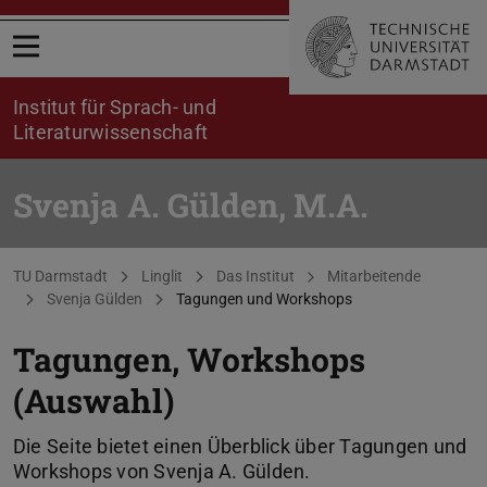
Menü öffnen
Institut für Sprach- und
Literaturwissenschaft
Svenja A. Gülden, M.A.
Sie befinden sich hier:
TU Darmstadt
Linglit
Das Institut
Mitarbeitende
Svenja Gülden
Tagungen und Workshops
Tagungen, Workshops
(Auswahl)
Die Seite bietet einen Überblick über Tagungen und
Workshops von Svenja A. Gülden.