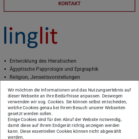
KONTAKT
Entwicklung des Hieratischen
Ägyptische Papyrologie und Epigraphik
Religion, Jenseitsvorstellungen
Funerärliteratur, insbes. Totenbuchstudien
Wir möchten die Informationen und das Nutzungserlebnis auf
Digitale Ansätze zur Analyse nicht alphabetischer
dieser Webseite an Ihre Bedürfnisse anpassen. Deswegen
Schriften
verwenden wir sog. Cookies. Sie können selbst entscheiden,
welche Cookies genau bei Ihrem Besuch unserer Webseiten
gesetzt werden sollen.
Einige Cookies sind für den Abruf der Website notwendig,
Forschung
damit diese auf Ihrem Endgerät richtig anzeigen werden
kann. Diese essentiellen Cookies können nicht abgewählt
werden.