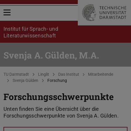
Menü öffnen
Institut für Sprach- und
Literaturwissenschaft
Svenja A. Gülden, M.A.
Sie befinden sich hier:
TU Darmstadt
Linglit
Das Institut
Mitarbeitende
Svenja Gülden
Forschung
Forschungsschwerpunkte
Unten finden Sie eine Übersicht über die
Forschungsschwerpunkte von Svenja A. Gülden.