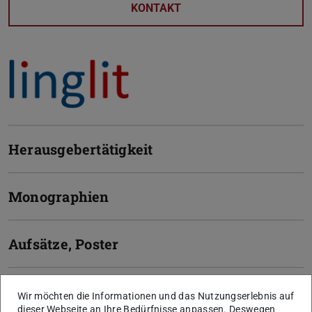
KONTAKT
Herausgebertätigkeit
Monographien
Aufsätze, Poster
Online Ressourcen/Datenbanken
Wir möchten die Informationen und das Nutzungserlebnis auf
dieser Webseite an Ihre Bedürfnisse anpassen. Deswegen