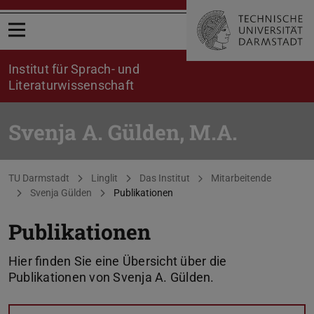
Menü öffnen
Institut für Sprach- und
Literaturwissenschaft
Svenja A. Gülden, M.A.
Sie befinden sich hier:
TU Darmstadt
Linglit
Das Institut
Mitarbeitende
Svenja Gülden
Publikationen
Publikationen
Hier finden Sie eine Übersicht über die
Publikationen von Svenja A. Gülden.