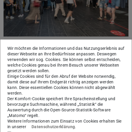
Aktuelles
Wir möchten die Informationen und das Nutzungserlebnis auf
dieser Webseite an Ihre Bedürfnisse anpassen. Deswegen
Hier finden Sie spannende Neuigkeiten aus dem Institut
verwenden wir sog. Cookies. Sie können selbst entscheiden,
und bevorstehende Termine.
welche Cookies genau bei Ihrem Besuch unserer Webseiten
Mehr erfahren
gesetzt werden sollen.
Einige Cookies sind für den Abruf der Website notwendig,
damit diese auf Ihrem Endgerät richtig anzeigen werden
kann. Diese essentiellen Cookies können nicht abgewählt
werden.
Der Komfort-Cookie speichert Ihre Spracheinstellung und
bevorzugte Suchmaschine, während „Statistik“ die
Auswertung durch die Open-Source-Statistik-Software
„Matomo“ regelt.
Weitere Informationen zum Einsatz von Cookies erhalten Sie
in unserer
Datenschutzerklärung
.