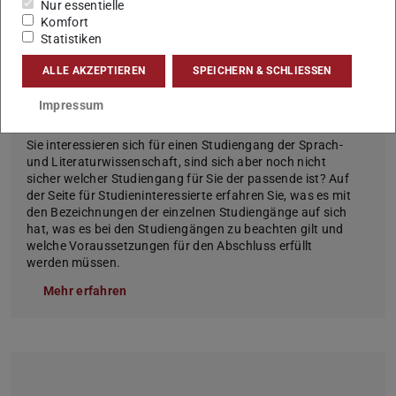
Bild: Jan-Christoph Hartung
Nur essentielle
Komfort
Statistiken
ALLE AKZEPTIEREN
SPEICHERN & SCHLIESSEN
Impressum
Studieninteressierte
Sie interessieren sich für einen Studiengang der Sprach-
und Literaturwissenschaft, sind sich aber noch nicht
sicher welcher Studiengang für Sie der passende ist? Auf
der Seite für Studieninteressierte erfahren Sie, was es mit
den Bezeichnungen der einzelnen Studiengänge auf sich
hat, was es bei den Studiengängen zu beachten gilt und
welche Voraussetzungen für den Abschluss erfüllt
werden müssen.
Mehr erfahren