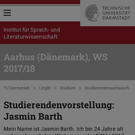
Menü öffnen
Institut für Sprach- und
Literaturwissenschaft
Aarhus (Dänemark), WS
2017/18
Sie befinden sich hier:
TU Darmstadt
Linglit
Studium
Studierendenaustausch
Studierendenvorstellung:
Jasmin Barth
Mein Name ist Jasmin Barth. Ich bin 24 Jahre alt