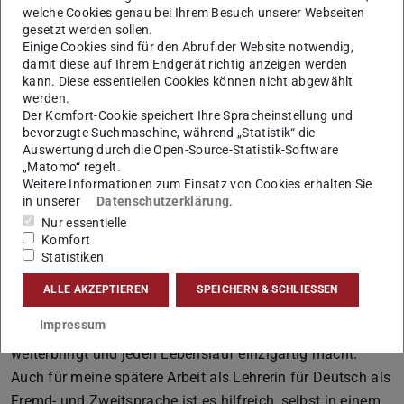
welche Cookies genau bei Ihrem Besuch unserer Webseiten
gesetzt werden sollen.
Einige Cookies sind für den Abruf der Website notwendig,
damit diese auf Ihrem Endgerät richtig anzeigen werden
Bild: Jasmin Barth
kann. Diese essentiellen Cookies können nicht abgewählt
werden.
Der Komfort-Cookie speichert Ihre Spracheinstellung und
bevorzugte Suchmaschine, während „Statistik“ die
Auswertung durch die Open-Source-Statistik-Software
„Matomo“ regelt.
Davor habe ich in Mainz Linguistik mit Nebenfach British
Weitere Informationen zum Einsatz von Cookies erhalten Sie
in unserer
Datenschutzerklärung
.
Studies studiert. Das Wintersemester 2017/18 verbringe
Nur essentielle
ich in Aarhus, Dänemark. Es ist für mich das dritte
Komfort
Mastersemester, wenn ich zurückkomme steht aber noch
Statistiken
mehr an als nur die Masterthesis.
ALLE AKZEPTIEREN
SPEICHERN & SCHLIESSEN
Ich habe mich für ein Auslandssemester entschieden, weil
Impressum
es eine unvergessliche Erfahrung ist, die einen persönlich
weiterbringt und jeden Lebenslauf einzigartig macht.
Auch für meine spätere Arbeit als Lehrerin für Deutsch als
Fremd- und Zweitsprache ist es hilfreich, selbst in einem