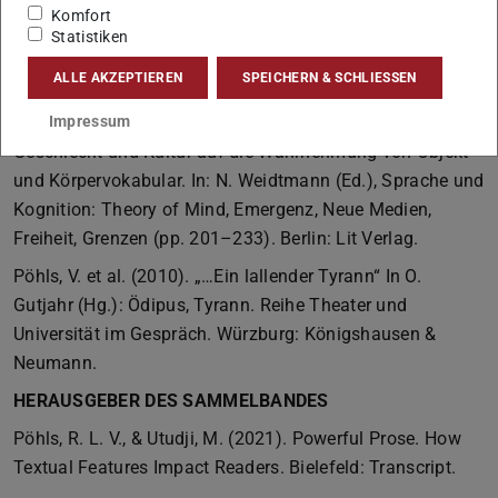
Komfort
Handbuch Literatur & Transnationalität. Berlin, Boston: De
Statistiken
Gruyter Verlag.
ALLE AKZEPTIEREN
SPEICHERN & SCHLIESSEN
Pöhls, V. (2016). Zwischen den Geschlechtern? Eine
Impressum
empirische Untersuchung zum Einfluss von Genus,
Geschlecht und Kultur auf die Wahrnehmung von Objekt-
und Körpervokabular. In: N. Weidtmann (Ed.), Sprache und
Kognition: Theory of Mind, Emergenz, Neue Medien,
Freiheit, Grenzen (pp. 201–233). Berlin: Lit Verlag.
Pöhls, V. et al. (2010). „…Ein lallender Tyrann“ In O.
Gutjahr (Hg.): Ödipus, Tyrann. Reihe Theater und
Universität im Gespräch. Würzburg: Königshausen &
Neumann.
HERAUSGEBER DES SAMMELBANDES
Pöhls, R. L. V., & Utudji, M. (2021). Powerful Prose. How
Textual Features Impact Readers. Bielefeld: Transcript.