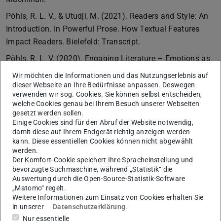
Pöhls, R. L. V., & Utudji, M. (2021). Readers and Style: An
Introduction. In Powerful Prose. How Textual Features
Impact Readers. Bielefeld: Transcript.
Pöhls, R. L. V. (2020). Engaging Literature – Emotions as
Route to Political and Societal Engagement? In: C.
Wir möchten die Informationen und das Nutzungserlebnis auf
Zumbusch, F. Fehrenbach und P. Ekardt (Eds),
dieser Webseite an Ihre Bedürfnisse anpassen. Deswegen
verwenden wir sog. Cookies. Sie können selbst entscheiden,
Mnemosyne. Schriften des internationalen Warburg-
welche Cookies genau bei Ihrem Besuch unserer Webseiten
Kollegs. Berlin, Boston: De Gruyter Verlag.
gesetzt werden sollen.
Einige Cookies sind für den Abruf der Website notwendig,
Pöhls, R. L. V. (2020). Ästhetischer und politischer
damit diese auf Ihrem Endgerät richtig anzeigen werden
Transnationalismus in engagierter, selbstzensierter
kann. Diese essentiellen Cookies können nicht abgewählt
werden.
Literatur. In S. Arnaudova & D. Bischoff (Eds.), Figuren
Der Komfort-Cookie speichert Ihre Spracheinstellung und
des Transnationalen. (Re-)Visionen der
bevorzugte Suchmaschine, während „Statistik“ die
deutschsprachigen Gegenwartsliteratur (pp. 62-74).
Auswertung durch die Open-Source-Statistik-Software
„Matomo“ regelt.
Dresden: Thelem.
Weitere Informationen zum Einsatz von Cookies erhalten Sie
in unserer
Datenschutzerklärung
.
Pöhls, V. (2019). Literatur und Zensur: Transnationale
Nur essentielle
Implikationen. In D. Bischoff & S. Komfort-Hein (Eds.),