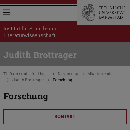
Menü öffnen
Institut für Sprach- und
Literaturwissenschaft
Judith Brottrager
Sie befinden sich hier:
TU Darmstadt
Linglit
Das Institut
Mitarbeitende
Judith Brottrager
Forschung
Forschung
KONTAKT