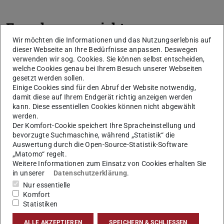
Forschungsprojekte
Wir möchten die Informationen und das Nutzungserlebnis auf
Relating the Unread. Modelling Literary History
dieser Webseite an Ihre Bedürfnisse anpassen. Deswegen
verwenden wir sog. Cookies. Sie können selbst entscheiden,
Dissertationsprojekt, Teil des durch die DFG geförderten
welche Cookies genau bei Ihrem Besuch unserer Webseiten
Projekts „Relating the Unread – Network Models in
gesetzt werden sollen.
Einige Cookies sind für den Abruf der Website notwendig,
Literary History“ (
DFG SPP Computational Literary
damit diese auf Ihrem Endgerät richtig anzeigen werden
Studies)
kann. Diese essentiellen Cookies können nicht abgewählt
werden.
KANON-EX: Der Schulkanon als
Der Komfort-Cookie speichert Ihre Spracheinstellung und
Kanonisierungsexperiment
bevorzugte Suchmaschine, während „Statistik“ die
Auswertung durch die Open-Source-Statistik-Software
HERMES-Forschungsstudienprogramms,
„Matomo“ regelt.
Weitere Informationen zum Einsatz von Cookies erhalten Sie
Zusammenarbeit mit der Deutschen Nationalbibliothek
in unserer
Datenschutzerklärung
.
(siehe
Blogpost
)
Nur essentielle
Komfort
Statistiken
Zur Person
ALLE AKZEPTIEREN
SPEICHERN & SCHLIESSEN