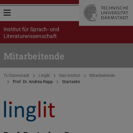
Menü öffnen
Institut für Sprach- und
Literaturwissenschaft
Mitarbeitende
Sie befinden sich hier:
TU Darmstadt
Linglit
Das Institut
Mitarbeitende
Prof. Dr. Andrea Rapp
Startseite