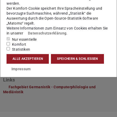
werden.
Der Komfort-Cookie speichert Ihre Spracheinstellung und
bevorzugte Suchmaschine, während „Statistik“ die
Auswertung durch die Open-Source-Statistik-Software
Blogs
„Matomo“ regelt.
Weitere Informationen zum Einsatz von Cookies erhalten Sie
DHd
in unserer
Datenschutzerklärung
.
Ordensgeschichte
Nur essentielle
Komfort
Scriptorium
Statistiken
ALLE AKZEPTIEREN
SPEICHERN & SCHLIESSEN
Impressum
Links
Fachgebiet Germanistik - Computerphilologie und
Mediävistik