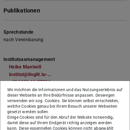
Publikationen
Sprechstunde
nach Vereinbarung
Institutsasmanagement
Heike Mantwill
institut@linglit.tu-…
+49 6151 16 57394
Wir möchten die Informationen und das Nutzungserlebnis auf
dieser Webseite an Ihre Bedürfnisse anpassen. Deswegen
verwenden wir sog. Cookies. Sie können selbst entscheiden,
Twitter
welche Cookies genau bei Ihrem Besuch unserer Webseiten
gesetzt werden sollen.
@RappAndrea
Einige Cookies sind für den Abruf der Website notwendig,
damit diese auf Ihrem Endgerät richtig anzeigen werden
@DHDarmstadt
kann. Diese essentiellen Cookies können nicht abgewählt