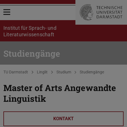
Menü öffnen
Institut für Sprach- und
Literaturwissenschaft
Studiengänge
Sie befinden sich hier:
TU Darmstadt
Linglit
Studium
Studiengänge
Master of Arts Angewandte
Linguistik
KONTAKT