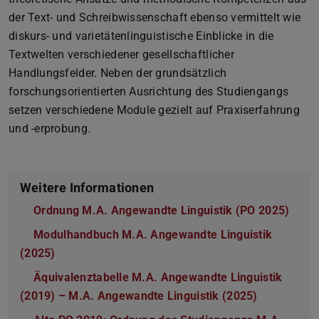
der Text- und Schreibwissenschaft ebenso vermittelt wie
diskurs- und varietätenlinguistische Einblicke in die
Textwelten verschiedener gesellschaftlicher
Handlungsfelder. Neben der grundsätzlich
forschungsorientierten Ausrichtung des Studiengangs
setzen verschiedene Module gezielt auf Praxiserfahrung
und -erprobung.
Weitere Informationen
Ordnung M.A. Angewandte Linguistik (PO 2025)
Modulhandbuch M.A. Angewandte Linguistik
(2025)
(PDF-Datei)
(wird in neuem Tab geöffnet)
Äquivalenztabelle M.A. Angewandte Linguistik
(2019) – M.A. Angewandte Linguistik (2025)
(PDF-Datei
(wird in ne