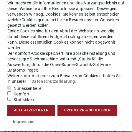
Wir möchten die Informationen und das Nutzungserlebnis auf
auf zwei Jahre angelegt ist. Sie können dieses Master-
dieser Webseite an Ihre Bedürfnisse anpassen. Deswegen
Studium zum Beispiel an das Darmstädter Joint Bachelor-
verwenden wir sog. Cookies. Sie können selbst entscheiden,
welche Cookies genau bei Ihrem Besuch unserer Webseiten
Studium anschließen, wenn Sie dort das Teilfach
gesetzt werden sollen.
Germanistik studiert haben. Sie sind uns aber auch
Einige Cookies sind für den Abruf der Website notwendig,
damit diese auf Ihrem Endgerät richtig anzeigen werden
herzlich willkommen, wenn Sie von einer anderen
kann. Diese essentiellen Cookies können nicht abgewählt
Universität oder aus inhaltlich verwandten
werden.
(sprachwissenschaftlich orientierten)
Der Komfort-Cookie speichert Ihre Spracheinstellung und
bevorzugte Suchmaschine, während „Statistik“ die
Bachelor-/Lehramts-Studiengängen kommen.
Auswertung durch die Open-Source-Statistik-Software
Der Studiengang stellt den Text als Analysegegenstand in
„Matomo“ regelt.
Weitere Informationen zum Einsatz von Cookies erhalten Sie
den Mittelpunkt einer Angewandten Linguistik, die sich
in unserer
Datenschutzerklärung
.
mit kommunikativen Herausforderungen im
Nur essentielle
professionellen Alltag befasst. Dazu gehört insbesondere
Komfort
Statistiken
die Kommunikation mit der Öffentlichkeit im Rahmen
unterschiedlicher beruflicher Kontexte (wie Presse und
ALLE AKZEPTIEREN
SPEICHERN & SCHLIESSEN
Medien, Politik und Verwaltung, Wirtschaft und
Impressum
Wissenschaft). Im Studiengang werden daher
theoretische Ansätze und methodische Kompetenzen aus