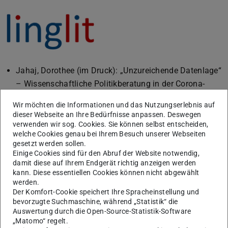
Jahaj, Dorothee (im Druck): „Unzureichende Datenlage“
– Wissenschaftliche Politikberatung in der Corona-
Pandemie am Beispiel der Ad-hoc-Stellungnahmen der
Wir möchten die Informationen und das Nutzungserlebnis auf
Leopoldina. Erscheint in: Honnacker, Ana; Prugger,
dieser Webseite an Ihre Bedürfnisse anpassen. Deswegen
Julian & Reder, Michael (Hrsg): Welches Wissen (und
verwenden wir sog. Cookies. Sie können selbst entscheiden,
welche Cookies genau bei Ihrem Besuch unserer Webseiten
welche Wissenschaft) braucht die Politik?
gesetzt werden sollen.
Herausforderungen wissensbasierter Demokratie.
Einige Cookies sind für den Abruf der Website notwendig,
Berlin/Boston: De Gruyter.
damit diese auf Ihrem Endgerät richtig anzeigen werden
kann. Diese essentiellen Cookies können nicht abgewählt
Jahaj, Dorothee (2023): Wissenschaftliche
werden.
Politikberatung in der Corona-Pandemie – eine
Der Komfort-Cookie speichert Ihre Spracheinstellung und
bevorzugte Suchmaschine, während „Statistik“ die
diskursive Momentaufnahme? In: Pappert, Steffen;
Auswertung durch die Open-Source-Statistik-Software
Roth, Kersten Sven (Hrsg.): Zeitlichkeit in der
„Matomo“ regelt.