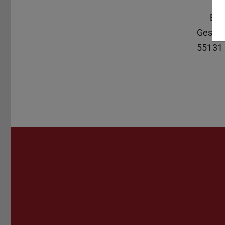
B3 
Geschw
55131