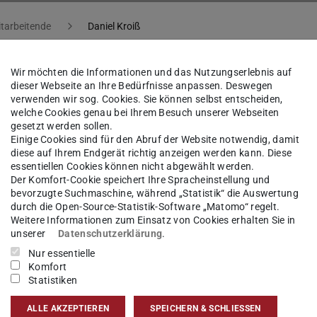
tarbeitende
Daniel Kroiß
Wir möchten die Informationen und das Nutzungserlebnis auf
dieser Webseite an Ihre Bedürfnisse anpassen. Deswegen
iel Kroiß
verwenden wir sog. Cookies. Sie können selbst entscheiden,
welche Cookies genau bei Ihrem Besuch unserer Webseiten
gesetzt werden sollen.
Einige Cookies sind für den Abruf der Website notwendig, damit
sgebiet(e)
diese auf Ihrem Endgerät richtig anzeigen werden kann. Diese
essentiellen Cookies können nicht abgewählt werden.
schaftlicher Mitarbeiter im Projekt Digitales
Der Komfort-Cookie speichert Ihre Spracheinstellung und
bevorzugte Suchmaschine, während „Statistik“ die Auswertung
ennamenwörterbuch Deutschlands (DFD)
durch die Open-Source-Statistik-Software „Matomo“ regelt.
Weitere Informationen zum Einsatz von Cookies erhalten Sie in
unserer
Datenschutzerklärung
.
kt
Nur essentielle
Komfort
roiss@uni-mainz.de
Statistiken
 6131 577250
ALLE AKZEPTIEREN
SPEICHERN & SCHLIESSEN