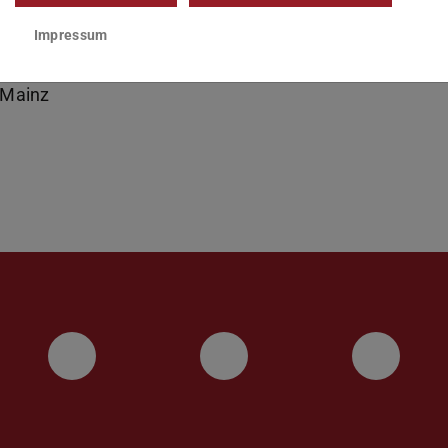
65 (ADW-MZ)
Impressum
ister-Scholl-Str. 2
Mainz
Facebook
Instagram
Twitt